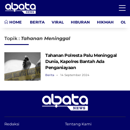
HOME
BERITA
VIRAL
HIBURAN
HIKMAH
OLA
Topik :
Tahanan Meninggal
Tahanan Polresta Palu Meninggal
Dunia, Kapolres Bantah Ada
Penganiayaan
Berita
14 September 2024
Redaksi
Tentang Kami