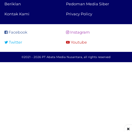
Beriklan
Pedoman Media Siber
Kontak Kami
Privacy Policy
Facebook
Instagram
Twitter
Youtube
©2021 - 2026 PT Abata Media Nusantara, all rights reserved
×