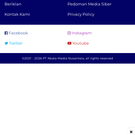
Beriklan
Pedoman Media Siber
Kontak Kami
Privacy Policy
Facebook
Instagram
Twitter
Youtube
©2021 - 2026 PT Abata Media Nusantara, all rights reserved
×