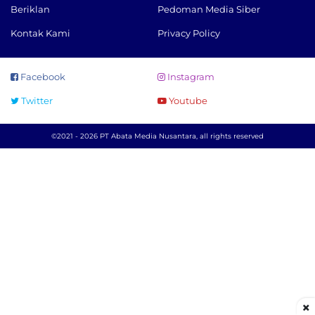
Beriklan
Pedoman Media Siber
Kontak Kami
Privacy Policy
Facebook
Instagram
Twitter
Youtube
©2021 - 2026 PT Abata Media Nusantara, all rights reserved
×