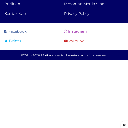
Beriklan
Pedoman Media Siber
Kontak Kami
Privacy Policy
Facebook
Instagram
Twitter
Youtube
©2021 - 2026 PT Abata Media Nusantara, all rights reserved
×