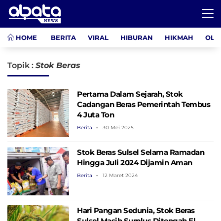
HOME
BERITA
VIRAL
HIBURAN
HIKMAH
OLA
Topik :
Stok Beras
Pertama Dalam Sejarah, Stok
Cadangan Beras Pemerintah Tembus
4 Juta Ton
Berita
30 Mei 2025
Stok Beras Sulsel Selama Ramadan
Hingga Juli 2024 Dijamin Aman
Berita
12 Maret 2024
Hari Pangan Sedunia, Stok Beras
Sulsel Masih Surplus Ditengah El