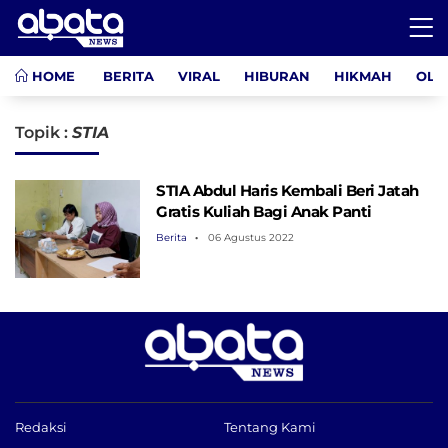
HOME
BERITA
VIRAL
HIBURAN
HIKMAH
OLA
Topik :
STIA
STIA Abdul Haris Kembali Beri Jatah
Gratis Kuliah Bagi Anak Panti
Berita
06 Agustus 2022
Redaksi
Tentang Kami