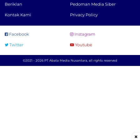
Beriklan
Pedoman Media Siber
Kontak Kami
Privacy Policy
Facebook
Instagram
Twitter
Youtube
©2021 - 2026 PT Abata Media Nusantara, all rights reserved
×