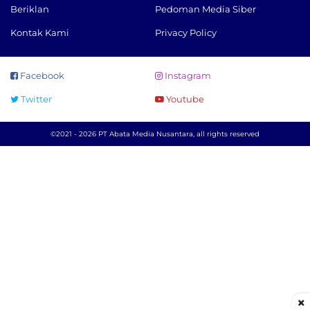
Beriklan
Pedoman Media Siber
Kontak Kami
Privacy Policy
Facebook
Instagram
Twitter
Youtube
©2021 - 2026 PT Abata Media Nusantara, all rights reserved
×