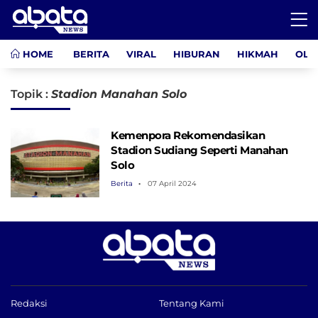
HOME
BERITA
VIRAL
HIBURAN
HIKMAH
OLA
Topik :
Stadion Manahan Solo
Kemenpora Rekomendasikan
Stadion Sudiang Seperti Manahan
Solo
Berita
07 April 2024
Redaksi
Tentang Kami