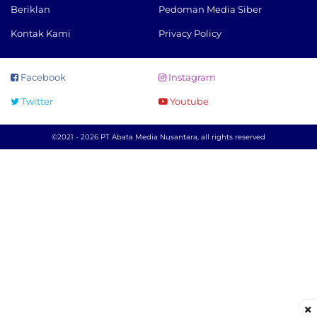
Beriklan
Pedoman Media Siber
Kontak Kami
Privacy Policy
Facebook
Instagram
Twitter
Youtube
©2021 - 2026 PT Abata Media Nusantara, all rights reserved
×