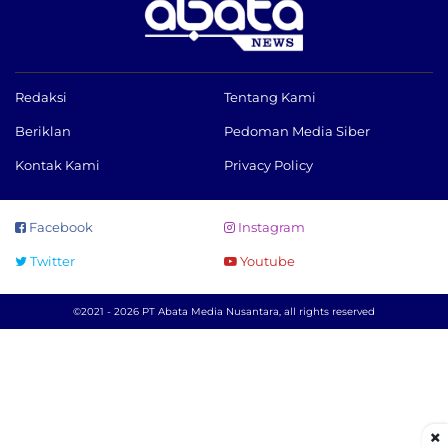
Redaksi
Tentang Kami
Beriklan
Pedoman Media Siber
Kontak Kami
Privacy Policy
Facebook
Instagram
Twitter
Youtube
©2021 - 2026 PT Abata Media Nusantara, all rights reserved
×