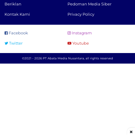
Beriklan
Pedoman Media Siber
Kontak Kami
Privacy Policy
Facebook
Instagram
Twitter
Youtube
©2021 - 2026 PT Abata Media Nusantara, all rights reserved
×