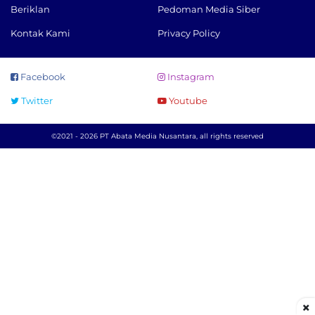
Beriklan
Pedoman Media Siber
Kontak Kami
Privacy Policy
Facebook
Instagram
Twitter
Youtube
©2021 - 2026 PT Abata Media Nusantara, all rights reserved
×