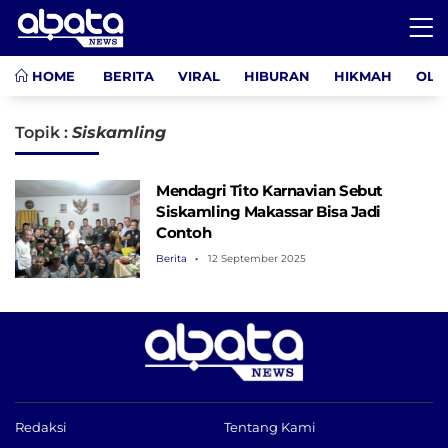
HOME
BERITA
VIRAL
HIBURAN
HIKMAH
OLA
Topik :
Siskamling
Mendagri Tito Karnavian Sebut
Siskamling Makassar Bisa Jadi
Contoh
Berita
12 September 2025
Redaksi
Tentang Kami