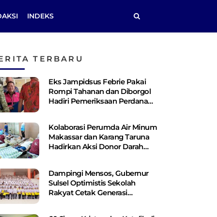
DAKSI
INDEKS
ERITA TERBARU
Eks Jampidsus Febrie Pakai
Rompi Tahanan dan Diborgol
Hadiri Pemeriksaan Perdana
Kejagung
Kolaborasi Perumda Air Minum
Makassar dan Karang Taruna
Hadirkan Aksi Donor Darah
untuk Kemanusiaan
Dampingi Mensos, Gubernur
Sulsel Optimistis Sekolah
Rakyat Cetak Generasi
Berakhlak dan Berdaya Saing