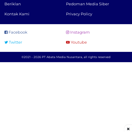
Beriklan
Pedoman Media Siber
Kontak Kami
Privacy Policy
Facebook
Instagram
Twitter
Youtube
©2021 - 2026 PT Abata Media Nusantara, all rights reserved
×