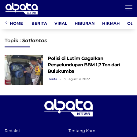
HOME
BERITA
VIRAL
HIBURAN
HIKMAH
OLA
Topik :
Satlantas
Polisi di Lutim Gagalkan
Penyelundupan BBM 1,7 Ton dari
Bulukumba
Berita
30 Agustus 2022
Redaksi
Tentang Kami