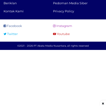
Beriklan
Pedoman Media Siber
Kontak Kami
Privacy Policy
Facebook
Instagram
Twitter
Youtube
©2021 - 2026 PT Abata Media Nusantara, all rights reserved
×