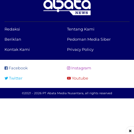
Redaksi
Tentang Kami
Beriklan
Pedoman Media Siber
Kontak Kami
Privacy Policy
Facebook
Instagram
Twitter
Youtube
©2021 - 2026 PT Abata Media Nusantara, all rights reserved
×