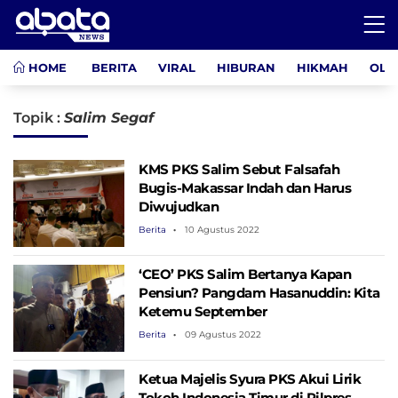
HOME
BERITA
VIRAL
HIBURAN
HIKMAH
OLA
Topik :
Salim Segaf
KMS PKS Salim Sebut Falsafah
Bugis-Makassar Indah dan Harus
Diwujudkan
Berita
10 Agustus 2022
‘CEO’ PKS Salim Bertanya Kapan
Pensiun? Pangdam Hasanuddin: Kita
Ketemu September
Berita
09 Agustus 2022
Ketua Majelis Syura PKS Akui Lirik
Tokoh Indonesia Timur di Pilpres,