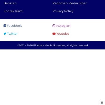
Beriklan
Pedoman Media Siber
Kontak Kami
Privacy Policy
Facebook
Instagram
Twitter
Youtube
©2021 - 2026 PT Abata Media Nusantara, all rights reserved
×