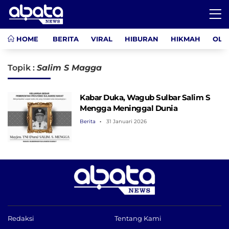
HOME
BERITA
VIRAL
HIBURAN
HIKMAH
OLA
Topik :
Salim S Magga
Kabar Duka, Wagub Sulbar Salim S
Mengga Meninggal Dunia
Berita
31 Januari 2026
Redaksi
Tentang Kami