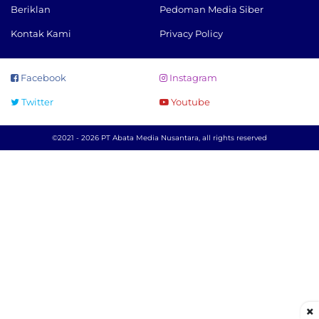
Beriklan
Pedoman Media Siber
Kontak Kami
Privacy Policy
Facebook
Instagram
Twitter
Youtube
©2021 - 2026 PT Abata Media Nusantara, all rights reserved
×