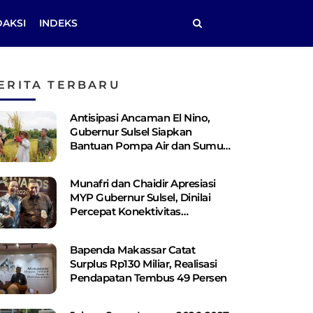
DAKSI
INDEKS
ERITA TERBARU
Antisipasi Ancaman El Nino,
Gubernur Sulsel Siapkan
Bantuan Pompa Air dan Sumur
Bor Bagi Lahan Pertanian
Munafri dan Chaidir Apresiasi
MYP Gubernur Sulsel, Dinilai
Percepat Konektivitas
Antarwilayah
Bapenda Makassar Catat
Surplus Rp130 ​​Miliar, Realisasi
Pendapatan Tembus 49 Persen