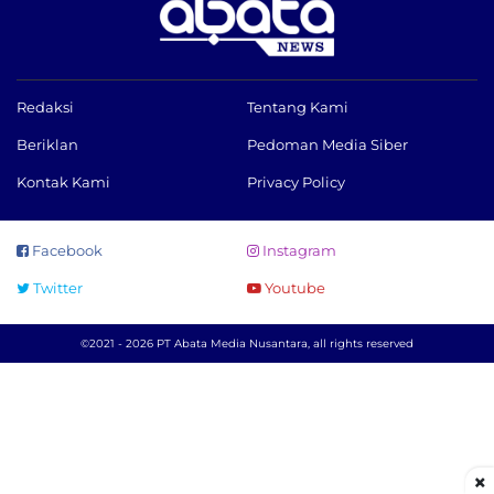
Redaksi
Tentang Kami
Beriklan
Pedoman Media Siber
Kontak Kami
Privacy Policy
Facebook
Instagram
Twitter
Youtube
©2021 - 2026 PT Abata Media Nusantara, all rights reserved
×