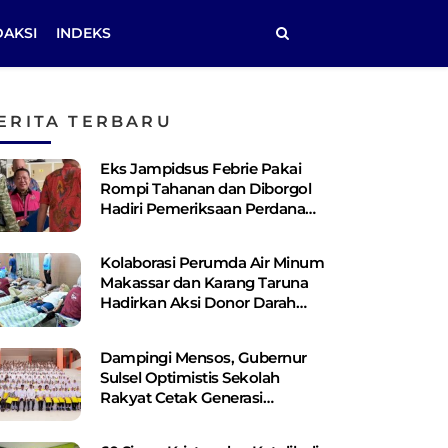
DAKSI
INDEKS
ERITA TERBARU
Eks Jampidsus Febrie Pakai
Rompi Tahanan dan Diborgol
Hadiri Pemeriksaan Perdana
Kejagung
Kolaborasi Perumda Air Minum
Makassar dan Karang Taruna
Hadirkan Aksi Donor Darah
untuk Kemanusiaan
Dampingi Mensos, Gubernur
Sulsel Optimistis Sekolah
Rakyat Cetak Generasi
Berakhlak dan Berdaya Saing