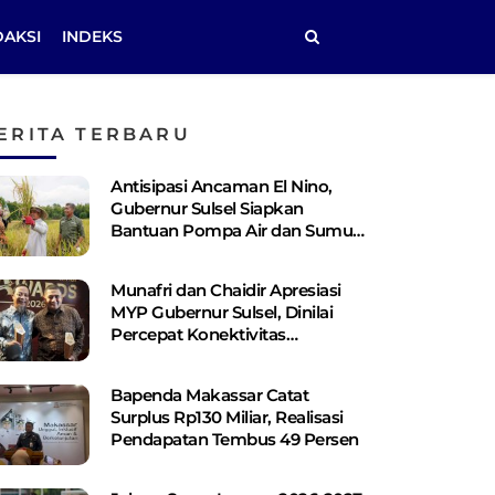
DAKSI
INDEKS
ERITA TERBARU
Antisipasi Ancaman El Nino,
Gubernur Sulsel Siapkan
Bantuan Pompa Air dan Sumur
Bor Bagi Lahan Pertanian
Munafri dan Chaidir Apresiasi
MYP Gubernur Sulsel, Dinilai
Percepat Konektivitas
Antarwilayah
Bapenda Makassar Catat
Surplus Rp130 ​​Miliar, Realisasi
Pendapatan Tembus 49 Persen