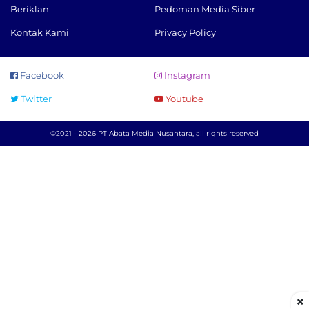
Beriklan
Pedoman Media Siber
Kontak Kami
Privacy Policy
Facebook
Instagram
Twitter
Youtube
©2021 - 2026 PT Abata Media Nusantara, all rights reserved
×