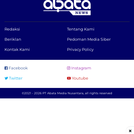
Redaksi
Tentang Kami
Beriklan
Pedoman Media Siber
Kontak Kami
Privacy Policy
Facebook
Instagram
Twitter
Youtube
©2021 - 2026 PT Abata Media Nusantara, all rights reserved
×