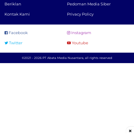
Beriklan
Pedoman Media Siber
Kontak Kami
Privacy Policy
Facebook
Instagram
Twitter
Youtube
©2021 - 2026 PT Abata Media Nusantara, all rights reserved
×