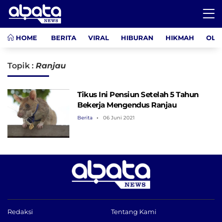
HOME
BERITA
VIRAL
HIBURAN
HIKMAH
OLA
Topik :
Ranjau
Tikus Ini Pensiun Setelah 5 Tahun
Bekerja Mengendus Ranjau
Berita
06 Juni 2021
Redaksi
Tentang Kami