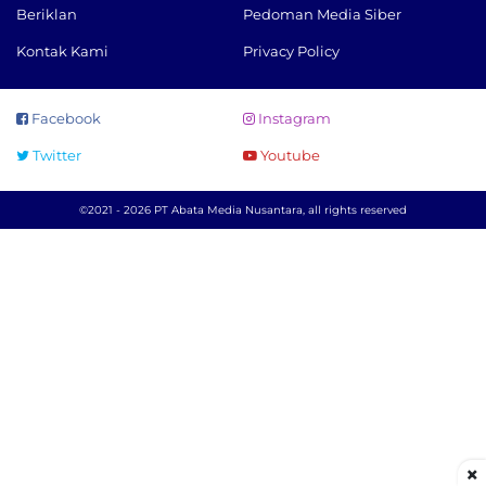
Beriklan
Pedoman Media Siber
Kontak Kami
Privacy Policy
Facebook
Instagram
Twitter
Youtube
©2021 - 2026 PT Abata Media Nusantara, all rights reserved
×