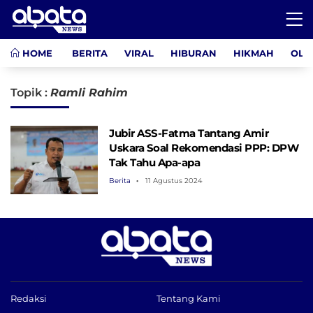
HOME
BERITA
VIRAL
HIBURAN
HIKMAH
OLA
Topik :
Ramli Rahim
Jubir ASS-Fatma Tantang Amir
Uskara Soal Rekomendasi PPP: DPW
Tak Tahu Apa-apa
Berita
11 Agustus 2024
Redaksi
Tentang Kami