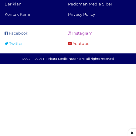
Beriklan
Pedoman Media Siber
Kontak Kami
Privacy Policy
Facebook
Instagram
Twitter
Youtube
©2021 - 2026 PT Abata Media Nusantara, all rights reserved
×