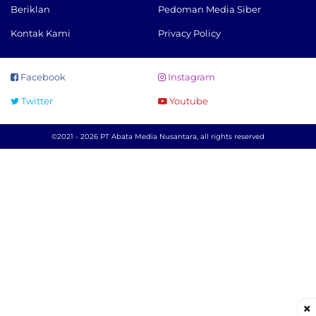
Beriklan
Pedoman Media Siber
Kontak Kami
Privacy Policy
Facebook
Instagram
Twitter
Youtube
©2021 - 2026 PT Abata Media Nusantara, all rights reserved
×