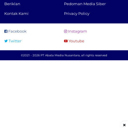
Beriklan
Pedoman Media Siber
Kontak Kami
Privacy Policy
Facebook
Instagram
Twitter
Youtube
©2021 - 2026 PT Abata Media Nusantara, all rights reserved
×