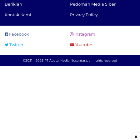
Beriklan
Pedoman Media Siber
Kontak Kami
Privacy Policy
Facebook
Instagram
Twitter
Youtube
©2021 - 2026 PT Abata Media Nusantara, all rights reserved
×