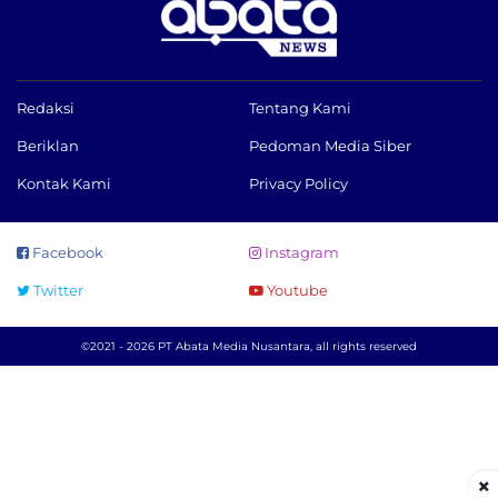
Redaksi
Tentang Kami
Beriklan
Pedoman Media Siber
Kontak Kami
Privacy Policy
Facebook
Instagram
Twitter
Youtube
©2021 - 2026 PT Abata Media Nusantara, all rights reserved
×