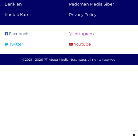
Beriklan
Pedoman Media Siber
Kontak Kami
Privacy Policy
Facebook
Instagram
Twitter
Youtube
©2021 - 2026 PT Abata Media Nusantara, all rights reserved
×