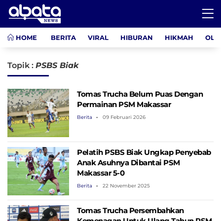
HOME
BERITA
VIRAL
HIBURAN
HIKMAH
OLA
Topik :
PSBS Biak
Tomas Trucha Belum Puas Dengan
Permainan PSM Makassar
Berita
09 Februari 2026
Pelatih PSBS Biak Ungkap Penyebab
Anak Asuhnya Dibantai PSM
Makassar 5-0
Berita
22 November 2025
Tomas Trucha Persembahkan
Kemenagan Untuk Ulang Tahun PSM