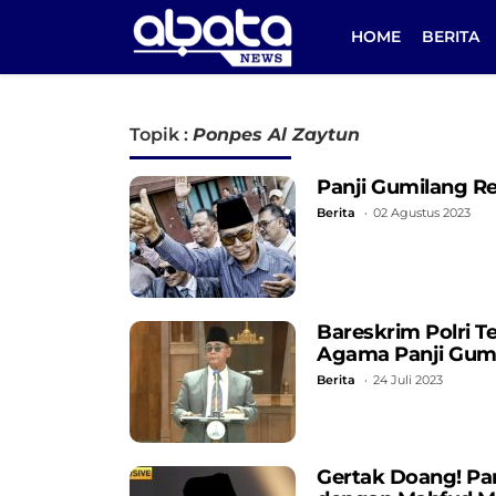
HOME
BERITA
Topik :
Ponpes Al Zaytun
Panji Gumilang R
Berita
02 Agustus 2023
Bareskrim Polri Te
Agama Panji Gum
Berita
24 Juli 2023
Gertak Doang! Pa