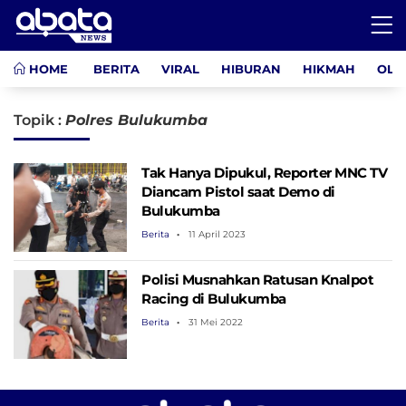
HOME
BERITA
VIRAL
HIBURAN
HIKMAH
OLA
Topik :
Polres Bulukumba
Tak Hanya Dipukul, Reporter MNC TV
Diancam Pistol saat Demo di
Bulukumba
Berita
11 April 2023
Polisi Musnahkan Ratusan Knalpot
Racing di Bulukumba
Berita
31 Mei 2022