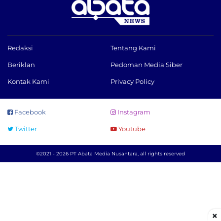
Redaksi
Tentang Kami
Beriklan
Pedoman Media Siber
Kontak Kami
Privacy Policy
Facebook
Instagram
Twitter
Youtube
©2021 - 2026 PT Abata Media Nusantara, all rights reserved
×