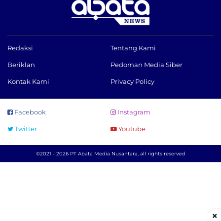
Redaksi
Tentang Kami
Beriklan
Pedoman Media Siber
Kontak Kami
Privacy Policy
Facebook
Instagram
Twitter
Youtube
©2021 - 2026 PT Abata Media Nusantara, all rights reserved
×