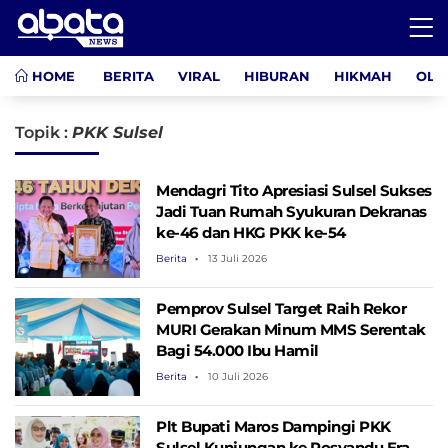
HOME
BERITA
VIRAL
HIBURAN
HIKMAH
OLA
Topik :
PKK Sulsel
Mendagri Tito Apresiasi Sulsel Sukses
Jadi Tuan Rumah Syukuran Dekranas
ke-46 dan HKG PKK ke-54
Berita
13 Juli 2026
Pemprov Sulsel Target Raih Rekor
MURI Gerakan Minum MMS Serentak
Bagi 54.000 Ibu Hamil
Berita
10 Juli 2026
Plt Bupati Maros Dampingi PKK
Sulsel Kunjungan ke Posyandu Era