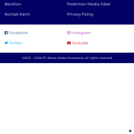
Beriklan
Pedoman Media Siber
Kontak Kami
Privacy Policy
Facebook
Instagram
Twitter
Youtube
©2021 - 2026 PT Abata Media Nusantara, all rights reserved
×