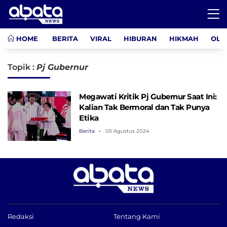
HOME
BERITA
VIRAL
HIBURAN
HIKMAH
OLA
Topik :
Pj Gubernur
Megawati Kritik Pj Gubernur Saat Ini:
Kalian Tak Bermoral dan Tak Punya
Etika
Berita
05 Agustus 2024
Redaksi
Tentang Kami