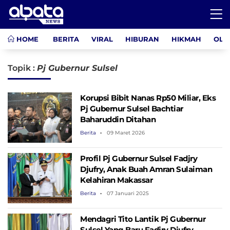
HOME
BERITA
VIRAL
HIBURAN
HIKMAH
OLA
Topik :
Pj Gubernur Sulsel
Korupsi Bibit Nanas Rp50 Miliar, Eks
Pj Gubernur Sulsel Bachtiar
Baharuddin Ditahan
Berita
09 Maret 2026
Profil Pj Gubernur Sulsel Fadjry
Djufry, Anak Buah Amran Sulaiman
Kelahiran Makassar
Berita
07 Januari 2025
Mendagri Tito Lantik Pj Gubernur
Sulsel Yang Baru Fadjry Djufry