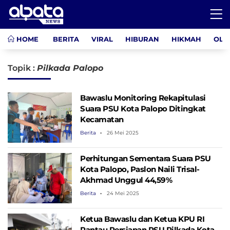
HOME
BERITA
VIRAL
HIBURAN
HIKMAH
OLA
Topik :
Pilkada Palopo
Bawaslu Monitoring Rekapitulasi
Suara PSU Kota Palopo Ditingkat
Kecamatan
Berita
26 Mei 2025
Perhitungan Sementara Suara PSU
Kota Palopo, Paslon Naili Trisal-
Akhmad Unggul 44,59%
Berita
24 Mei 2025
Ketua Bawaslu dan Ketua KPU RI
Pantau Persiapan PSU Pilkada Kota