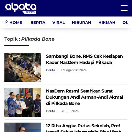
HOME
BERITA
VIRAL
HIBURAN
HIKMAH
OLA
Topik :
Pilkada Bone
Sambangi Bone, RMS Cek Kesiapan
Kader NasDem Hadapi Pilkada
Berita
09 Agustus 2024
NasDem Resmi Serahkan Surat
Dukungan Andi Asman-Andi Akmal
di Pilkada Bone
Berita
31 Juli 2024
12 Ribu Angka Putus Sekolah, Prof
Ismail Sebut Islamuddin Bisa Ubah