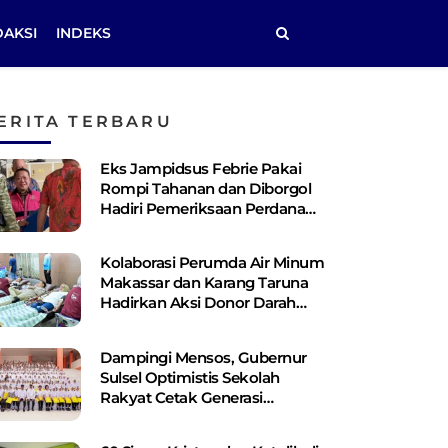
DAKSI
INDEKS
ERITA TERBARU
Eks Jampidsus Febrie Pakai
Rompi Tahanan dan Diborgol
Hadiri Pemeriksaan Perdana
Kejagung
Kolaborasi Perumda Air Minum
Makassar dan Karang Taruna
Hadirkan Aksi Donor Darah
untuk Kemanusiaan
Dampingi Mensos, Gubernur
Sulsel Optimistis Sekolah
Rakyat Cetak Generasi
Berakhlak dan Berdaya Saing