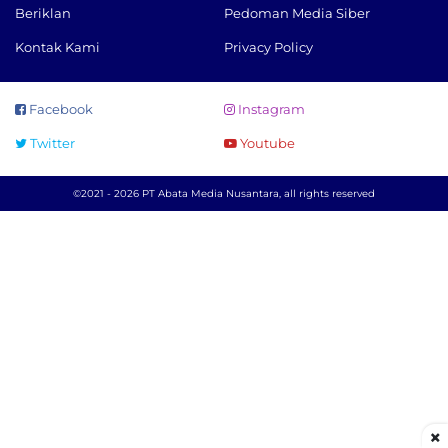
Beriklan
Pedoman Media Siber
Kontak Kami
Privacy Policy
Facebook
Instagram
Twitter
Youtube
©2021 - 2026 PT Abata Media Nusantara, all rights reserved
×