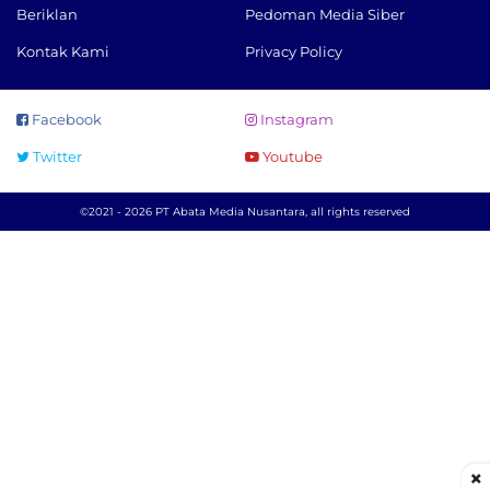
Beriklan
Pedoman Media Siber
Kontak Kami
Privacy Policy
Facebook
Instagram
Twitter
Youtube
©2021 - 2026 PT Abata Media Nusantara, all rights reserved
×