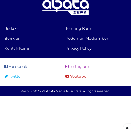
Redaksi
Tentang Kami
Beriklan
Pedoman Media Siber
Kontak Kami
Privacy Policy
Facebook
Instagram
Twitter
Youtube
©2021 - 2026 PT Abata Media Nusantara, all rights reserved
×