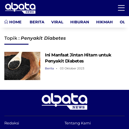
HOME
BERITA
VIRAL
HIBURAN
HIKMAH
OLA
Topik :
Penyakit Diabetes
Ini Manfaat Jintan Hitam untuk
Penyakit Diabetes
Berita
03 Oktober 2023
Redaksi
Tentang Kami