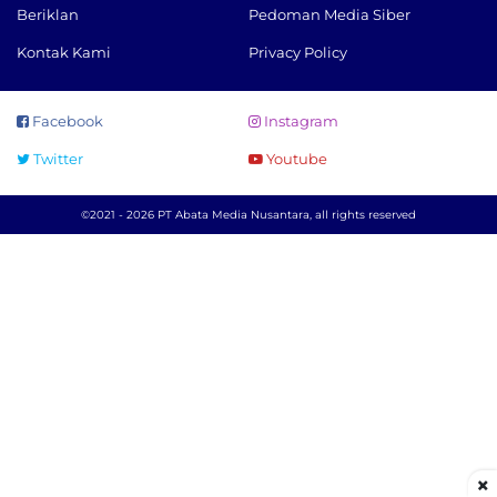
Beriklan
Pedoman Media Siber
Kontak Kami
Privacy Policy
Facebook
Instagram
Twitter
Youtube
©2021 - 2026 PT Abata Media Nusantara, all rights reserved
×