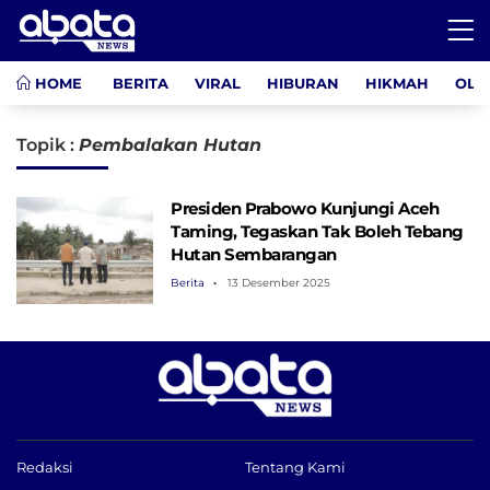
HOME
BERITA
VIRAL
HIBURAN
HIKMAH
OLA
Topik :
Pembalakan Hutan
Presiden Prabowo Kunjungi Aceh
Taming, Tegaskan Tak Boleh Tebang
Hutan Sembarangan
Berita
13 Desember 2025
Redaksi
Tentang Kami