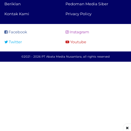
Beriklan
Pedoman Media Siber
Kontak Kami
Privacy Policy
Facebook
Instagram
Twitter
Youtube
©2021 - 2026 PT Abata Media Nusantara, all rights reserved
×