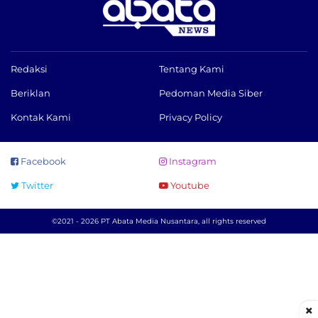
Redaksi
Tentang Kami
Beriklan
Pedoman Media Siber
Kontak Kami
Privacy Policy
Facebook
Instagram
Twitter
Youtube
©2021 - 2026 PT Abata Media Nusantara, all rights reserved
×