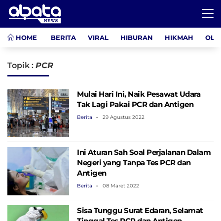
HOME
BERITA
VIRAL
HIBURAN
HIKMAH
OLA
Topik :
PCR
Mulai Hari Ini, Naik Pesawat Udara
Tak Lagi Pakai PCR dan Antigen
Berita
29 Agustus 2022
Ini Aturan Sah Soal Perjalanan Dalam
Negeri yang Tanpa Tes PCR dan
Antigen
Berita
08 Maret 2022
Sisa Tunggu Surat Edaran, Selamat
Tinggal Tes PCR dan Antigen