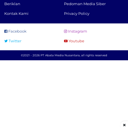
Beriklan
Pedoman Media Siber
Kontak Kami
Privacy Policy
Facebook
Instagram
Twitter
Youtube
©2021 - 2026 PT Abata Media Nusantara, all rights reserved
×